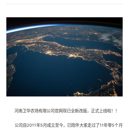
河南卫华农场有限公司官网现已全新改版，正式上线啦！！
公司自2011年5月成立至今，已陪伴大家走过了11年零5个月