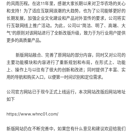
的风雨历程。在这11年里，感谢大家长期以来对卫华农场的关心
和支持！为了适应互联网浪潮的大趋势，也为了公司能够更好的
长期发展，加强企业文化建设和产品对外宣传的要求，公司将实
行互联网线上推广活动。为此，公司以“简洁、明了、高端、大
气”的原则对该网站进行了全新改版升级，致力于为行业用户提供
更多的高质量产品。
新版网站融合、完善了原网站的部分内容，同时又对公司的
主要功能模块和内容进行了重新规划和布局，在形式上、功能
上、操作上与以往有了很大的创新和改进；同时提供了丰富、实
用的导航和购买入口，以便第一时间识别和定位需求。
公司官方网站已于现今正式上线运行，本次网站改版后网站地址
如下
https://www.whnc01.com/
新版网站仍在不断完善中，如果您有什么意见和建议欢迎给我们